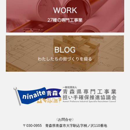
〈お問合せ〉
〒030-0955 青森県青森市大字駒込字桐ノ沢110番地