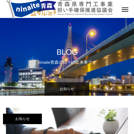
Warning
: Undefined array key "archive_blog_tab_bg_color" in
/home/qualia0/ninaiteaomori.com/public_html/wp/wp-
content/themes/fake_tcd074/index.php
on line
78
BLOG
ninaite青森の日々の出来事です
お知らせ
お知らせ